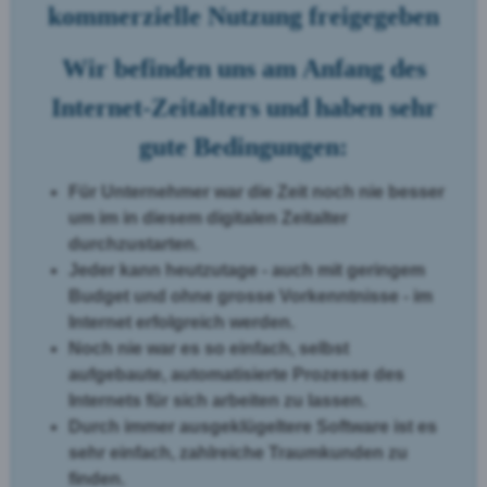
kommerzielle Nutzung freigegeben
Wir befinden uns am Anfang des
Internet-Zeitalters und haben sehr
gute Bedingungen:
Für Unternehmer war die Zeit noch nie besser
um im in diesem digitalen Zeitalter
durchzustarten.
Jeder kann heutzutage - auch mit geringem
Budget und ohne grosse Vorkenntnisse - im
Internet erfolgreich werden.
Noch nie war es so einfach, selbst
aufgebaute, automatisierte Prozesse des
Internets für sich arbeiten zu lassen.
Durch immer ausgeklügeltere Software ist es
sehr einfach, zahlreiche Traumkunden zu
finden.