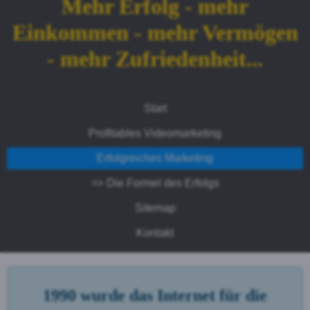
Mehr Erfolg - mehr
Einkommen - mehr Vermögen
- mehr Zufriedenheit...
Start
Profitables Videomarketing
Erfolgreiches Marketing
=> Die Formel des Erfolgs
Sitemap
Kontakt
1990 wurde das Internet für die