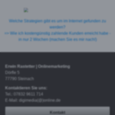
Welche Strategien gibt es um im Internet gefunden zu
werden?
=> Wie ich kostengünstig zahlende Kunden erreicht habe -
in nur 2 Wochen (machen Sie es mir nach!)
Erwin Rastetter | Onlinemarketing
Dörfle 5
77790 Steinach
Kontaktieren Sie uns:
Tel.: 07832 9611 714
E-Mail: digimedia(@)online.de
Kontakt