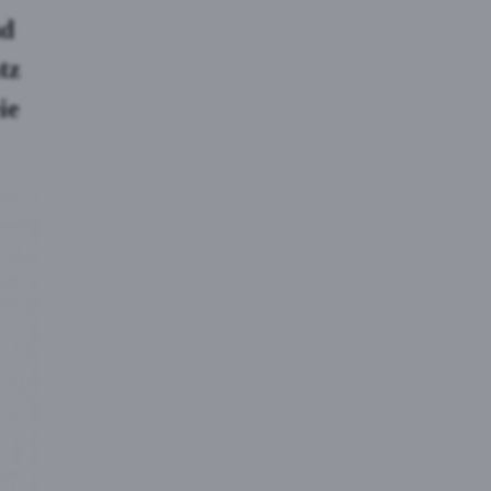
nd
tz
ie