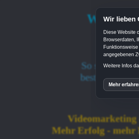
Wie Vide
Wir lieben
Diese Website o
durch
Browserdaten, I
Funktionsweise e
angegebenen Zwe
So sparen Sie 
Weitere Infos da
beste Resultat
Mehr erfahr
Goog
Informi
Videomarketing 
Mehr Erfolg - mehr