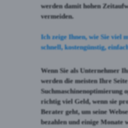
werden damit
hohen Zeitauf
vermeiden.
Ich zeige Ihnen, wie Sie
viel 
schnell, kostengünstig, einfac
Wenn Sie als Unternehmer Ih
werden die meisten Ihre Seit
Suchmaschinenoptimierung op
richtig viel Geld, wenn sie p
Berater geht, um seine Webse
bezahlen und einige Monate wa