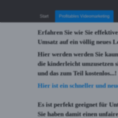
Start
Profitables Videomarketing
Erfahren Sie wie Sie effekti
Umsatz auf ein völlig neues 
Hier werden werden Sie kaum
die kinderleicht umzusetzen si
und das zum Teil kostenlos...!
Hier ist ein schneller und n
Es ist perfekt geeignet für
Un
Sie haben damit einen unfair