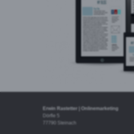
Erwin Rastetter | Onlinemarketing
Dörfle 5
77790 Steinach