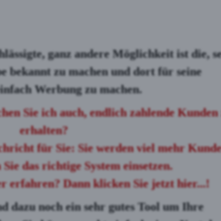
lässigte, ganz andere Möglichkeit ist die, s
be bekannt zu machen und dort für seine
 einfach Werbung zu machen.
chen Sie ich auch, endlich
zahlende Kunden
erhalten
?
chricht für Sie: Sie werden
viel mehr Kund
Sie das richtige System einsetzen.
 erfahren? Dann klicken Sie jetzt hier...!
und dazu noch ein sehr gutes Tool um Ihre