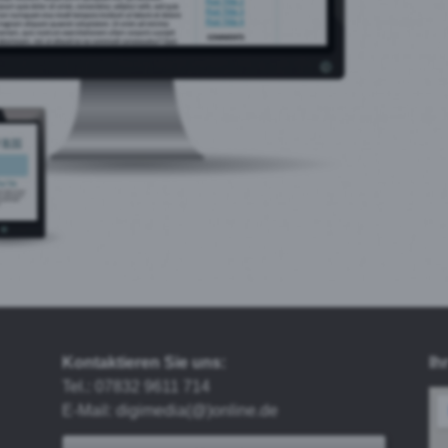
Kontaktieren Sie uns:
Ih
Tel.: 07832 9611 714
E-Mail: digimedia(@)online.de