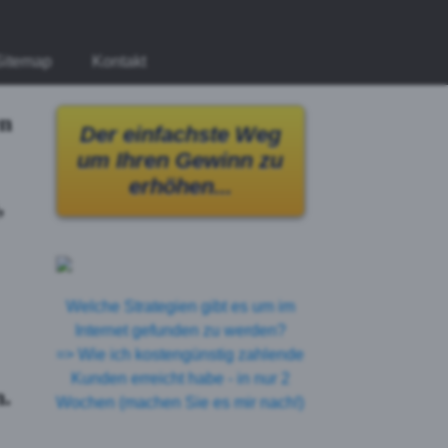
Sitemap
Kontakt
en
Der einfachste Weg
um Ihren Gewinn zu
erhöhen...
,
Welche Strategien gibt es um im
Internet gefunden zu werden?
=> Wie ich kostengünstig zahlende
Kunden erreicht habe - in nur 2
n
.
Wochen (machen Sie es mir nach!)