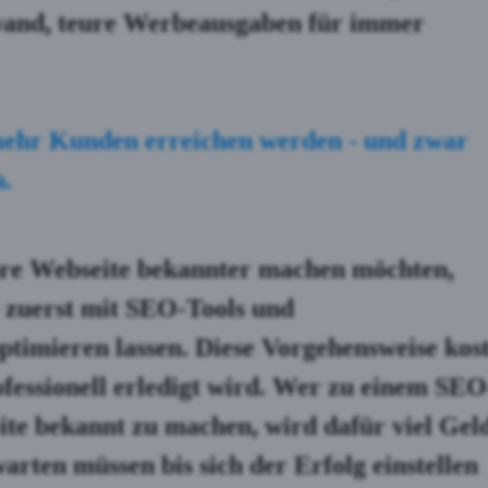
wand, teure Werbeausgaben
für immer
mehr Kunden erreichen
werden - und zwar
h
.
re Webseite bekannter machen möchten,
e zuerst mit SEO-Tools und
timieren lassen. Diese Vorgehensweise kost
rofessionell erledigt wird. Wer zu einem SEO
ite bekannt zu machen, wird dafür viel Gel
rten müssen bis sich der Erfolg einstellen