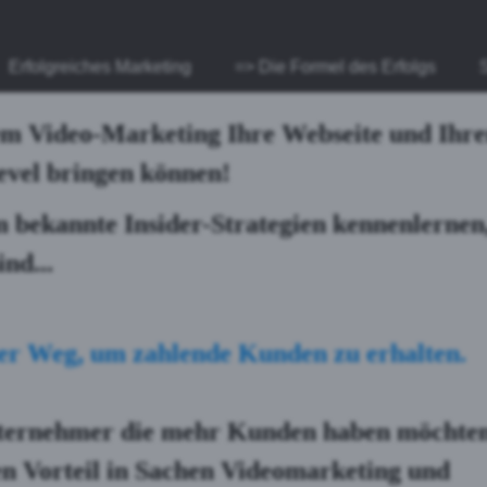
Erfolgreiches Marketing
=> Die Formel des Erfolgs
vem Video-Marketing Ihre Webseite und Ihr
Level bringen können!
 bekannte Insider-Strategien kennenlernen
nd...
euer Weg, um
zahlende Kunden zu erhalten
.
ternehmer die mehr Kunden haben möchte
en Vorteil in Sachen
Videomarketing
und