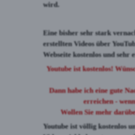
wird.
Eine bisher sehr stark vernach
erstellten Videos über YouTu
Webseite kostenlos und sehr
Youtube ist kostenlos! Wüns
Dann habe ich eine gute Na
erreichen
- wenn 
Wollen Sie mehr darüber
Youtube ist völlig kostenlos 