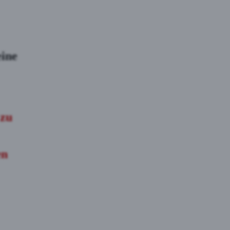
eine
 zu
en