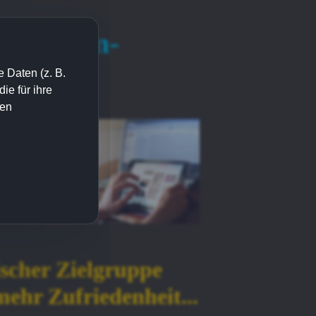
nerieren-
 Daten (z. B.
eting!
e für ihre
ien
scher Zielgruppe
hr Zufriedenheit...