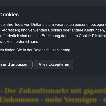
os Ihnen mehr Umsatz ge
 Cookies
der ihre Tools von Drittanbietern verarbeiten personenbezogene
 kundenorientiertes Mark
P-Adressen) und verwenden Cookies oder andere Kennungen, di
rforderlich sind und zur Erreichung der in den Cookie-Richtlin
cke erforderlich sind.
unnötige Kosten und erzielen
zu finden Sie in der Datenschutzerklärung.
e schon nach sehr kurzer Zeit!
en und anpassen
Alles akzeptieren
le Fonts
eren statt verkaufen...
- Der Zukunftsmarkt mit giganti
 Einkommen - mehr Vermögen - me